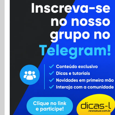
Cursos
Enviar Dica
F.A.Q
Cadastro
Contato
RSS