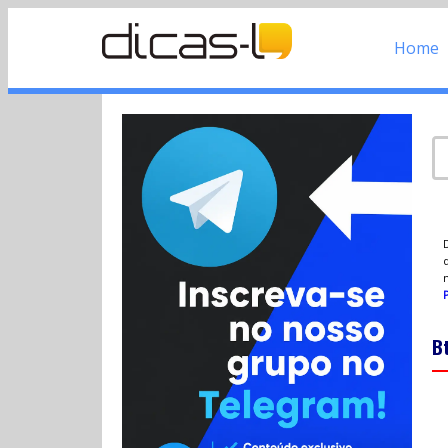
Home
d
P
B