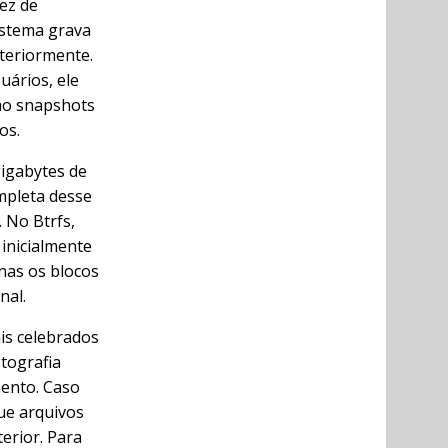
ez de
istema grava
steriormente.
uários, ele
mo snapshots
os.
gigabytes de
mpleta desse
 No Btrfs,
inicialmente
nas os blocos
nal.
is celebrados
tografia
ento. Caso
ue arquivos
erior. Para