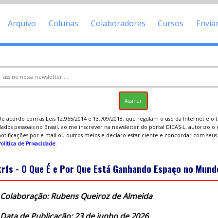
Arquivo
Colunas
Colaboradores
Cursos
Envia
De acordo com as Leis 12.965/2014 e 13.709/2018, que regulam o uso da Internet e o
ados pessoais no Brasil, ao me inscrever na newsletter do portal DICAS-L, autorizo o
notificações por e-mail ou outros meios e declaro estar ciente e concordar com seu
olítica de Privacidade
.
trfs - O Que É e Por Que Está Ganhando Espaço no Mund
Colaboração: Rubens Queiroz de Almeida
Data de Publicação: 23 de junho de 2026