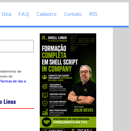
r Dica
F.A.Q
Cadastro
Contato
RSS
 tratamento de
 envio de
s
Termos de Uso e
o Linux