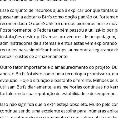
Esse conjunto de recursos ajuda a explicar por que tantas d
passaram a adotar o Btrfs como opção padrão ou fortemen
recomendada. O openSUSE foi um dos pioneiros nesse mov
Posteriormente, o Fedora também passou a utilizá-lo por 
instalações desktop. Diversos provedores de hospedagem,
administradores de sistemas e entusiastas vêm explorando
recursos para simplificar backups, aumentar a segurança d
reduzir custos de armazenamento.
Outro fator importante é o amadurecimento do projeto. Du
anos, o Btrfs foi visto como uma tecnologia promissora, m
evolução. Hoje a situação é bastante diferente. Milhões de 
utilizam Btrfs diariamente, e as melhorias contínuas no ker
fortalecendo sua reputação de estabilidade e desempenho.
Isso não significa que o ext4 esteja obsoleto. Muito pelo con
continua sendo uma excelente escolha para inúmeras aplic
está acontecendo é o surgimento de uma alternativa moder