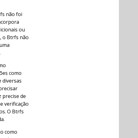
fs não foi
ncorpora
icionais ou
 o Btrfs não
 uma
.
omo
ções como
 diversas
precisar
 precise de
e verificação
os. O Btrfs
a.
ido como