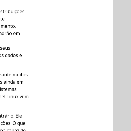
istribuições
te
imento.
padrão em
 seus
os dados e
rante muitos
as ainda em
sistemas
nel Linux vêm
trário. Ele
ações. O que
na capaz de