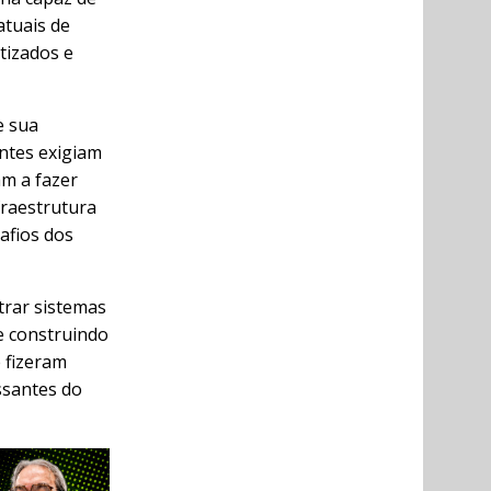
atuais de
tizados e
e sua
antes exigiam
am a fazer
fraestrutura
afios dos
trar sistemas
e construindo
 fizeram
ssantes do