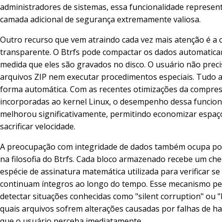
administradores de sistemas, essa funcionalidade represe
camada adicional de segurança extremamente valiosa.
Outro recurso que vem atraindo cada vez mais atenção é a
transparente. O Btrfs pode compactar os dados automatic
medida que eles são gravados no disco. O usuário não precis
arquivos ZIP nem executar procedimentos especiais. Tudo 
forma automática. Com as recentes otimizações da compre
incorporadas ao kernel Linux, o desempenho dessa funcion
melhorou significativamente, permitindo economizar espa
sacrificar velocidade.
A preocupação com integridade de dados também ocupa pos
na filosofia do Btrfs. Cada bloco armazenado recebe um c
espécie de assinatura matemática utilizada para verificar se
continuam íntegros ao longo do tempo. Esse mecanismo pe
detectar situações conhecidas como "silent corruption" ou "b
quais arquivos sofrem alterações causadas por falhas de 
que o usuário perceba imediatamente.