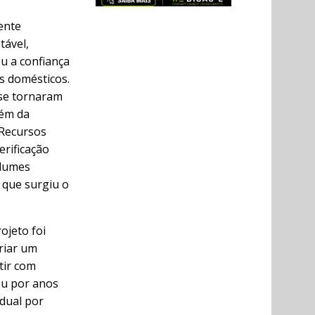
ente
tável,
u a confiança
s domésticos.
 se tornaram
lém da
 Recursos
rificação
olumes
 que surgiu o
ojeto foi
riar um
tir com
ou por anos
dual por