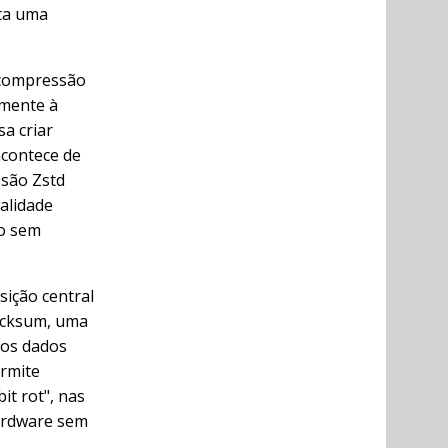
nta uma
 compressão
amente à
a criar
acontece de
ssão Zstd
alidade
ço sem
ição central
hecksum, uma
 os dados
rmite
it rot", nas
hardware sem