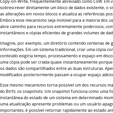
Copy-on-Write, frequentemente abreviado como CoW. Em v
sobrescrever diretamente um bloco de dados existente, o s
as alterações em novos blocos e atualiza as referências po
Embora esse mecanismo seja invisível para a maioria dos us
abre caminho para recursos extremamente poderosos, co
instantâneos e cópias eficientes de grandes volumes de dad
Imagine, por exemplo, um diretório contendo centenas de 
informações. Em um sistema tradicional, criar uma cópia co
conteúdo exigiria tempo, processamento e espaço em disco.
uma cópia pode ser criada quase instantaneamente porque 
os dados são compartilhados entre as duas estruturas. Ape
modificados posteriormente passam a ocupar espaço adicio
Esse mesmo mecanismo torna possível um dos recursos ma
do Btrfs: os snapshots. Um snapshot funciona como uma fo
instantânea do estado de um sistema em determinado mom
uma atualização apresente problemas ou um usuário apag
importantes, é possível retornar rapidamente ao estado ant