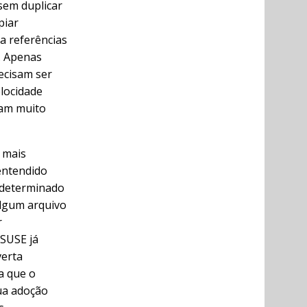
sem duplicar
piar
ia referências
. Apenas
ecisam ser
elocidade
iam muito
 mais
entendido
 determinado
lgum arquivo
r
nSUSE já
verta
a que o
ua adoção