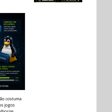
ção costuma
os jogos
lhorias