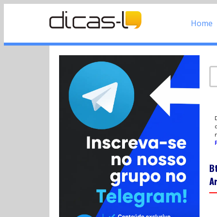
Home
d
P
B
A