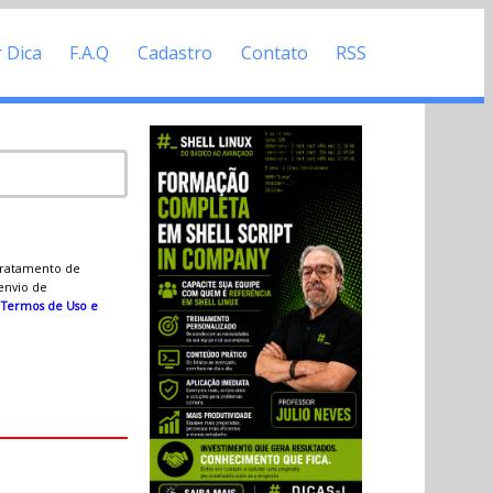
r Dica
F.A.Q
Cadastro
Contato
RSS
 tratamento de
 envio de
s
Termos de Uso e