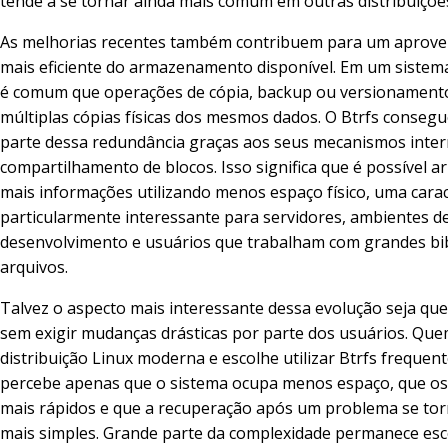
tende a se tornar ainda mais comum em outras distribuiçõe
As melhorias recentes também contribuem para um aprov
mais eficiente do armazenamento disponível. Em um sistema 
é comum que operações de cópia, backup ou versionamen
múltiplas cópias físicas dos mesmos dados. O Btrfs consegu
parte dessa redundância graças aos seus mecanismos inter
compartilhamento de blocos. Isso significa que é possível 
mais informações utilizando menos espaço físico, uma carac
particularmente interessante para servidores, ambientes d
desenvolvimento e usuários que trabalham com grandes bib
arquivos.
Talvez o aspecto mais interessante dessa evolução seja que
sem exigir mudanças drásticas por parte dos usuários. Que
distribuição Linux moderna e escolhe utilizar Btrfs freque
percebe apenas que o sistema ocupa menos espaço, que o
mais rápidos e que a recuperação após um problema se to
mais simples. Grande parte da complexidade permanece esc