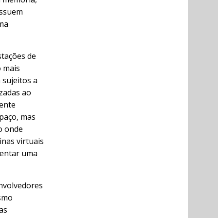
ossuem
rma
stações de
o mais
 sujeitos a
izadas ao
mente
paço, mas
o onde
nas virtuais
sentar uma
nvolvedores
ismo
as