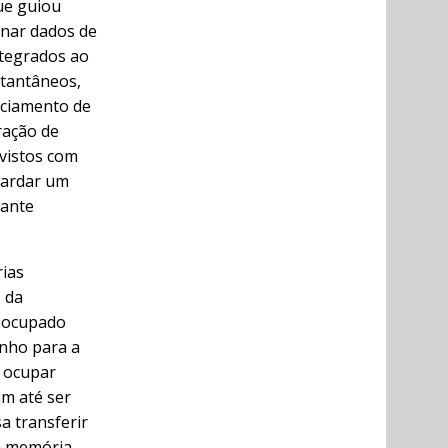
que guiou
enar dados de
ntegrados ao
stantâneos,
nciamento de
ração de
vistos com
uardar um
tante
rias
o da
o ocupado
nho para a
a ocupar
m até ser
a transferir
 memória,