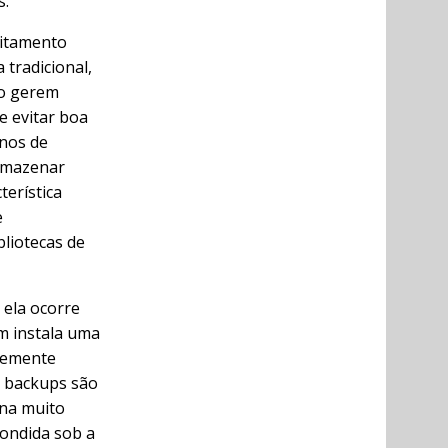
s.
eitamento
tradicional,
to gerem
e evitar boa
nos de
armazenar
terística
e
liotecas de
 ela ocorre
m instala uma
ntemente
s backups são
rna muito
ondida sob a