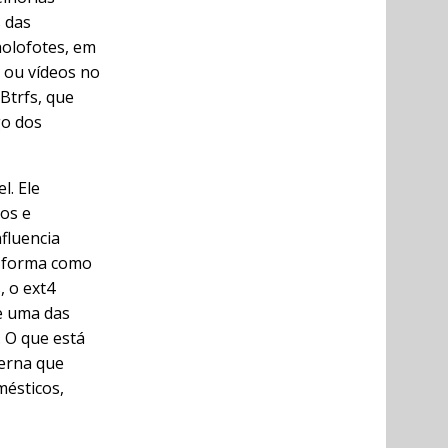
 das
olofotes, em
 ou vídeos no
Btrfs, que
go dos
l. Ele
os e
fluencia
a forma como
 o ext4
e uma das
. O que está
erna que
mésticos,