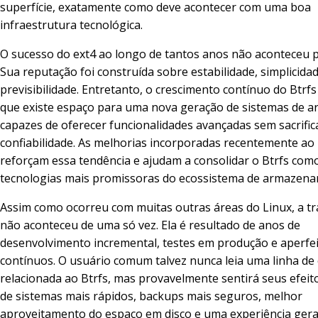
superfície, exatamente como deve acontecer com uma boa
infraestrutura tecnológica.
O sucesso do ext4 ao longo de tantos anos não aconteceu p
Sua reputação foi construída sobre estabilidade, simplicida
previsibilidade. Entretanto, o crescimento contínuo do Btr
que existe espaço para uma nova geração de sistemas de a
capazes de oferecer funcionalidades avançadas sem sacrific
confiabilidade. As melhorias incorporadas recentemente ao 
reforçam essa tendência e ajudam a consolidar o Btrfs co
tecnologias mais promissoras do ecossistema de armazen
Assim como ocorreu com muitas outras áreas do Linux, a t
não aconteceu de uma só vez. Ela é resultado de anos de
desenvolvimento incremental, testes em produção e aperf
contínuos. O usuário comum talvez nunca leia uma linha de
relacionada ao Btrfs, mas provavelmente sentirá seus efei
de sistemas mais rápidos, backups mais seguros, melhor
aproveitamento do espaço em disco e uma experiência gera