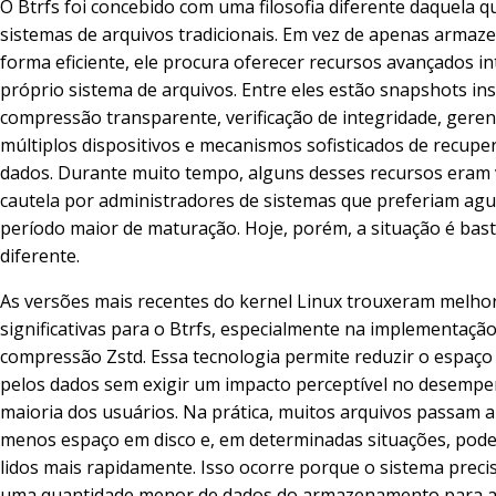
O Btrfs foi concebido com uma filosofia diferente daquela 
sistemas de arquivos tradicionais. Em vez de apenas armaz
forma eficiente, ele procura oferecer recursos avançados i
próprio sistema de arquivos. Entre eles estão snapshots in
compressão transparente, verificação de integridade, gere
múltiplos dispositivos e mecanismos sofisticados de recupe
dados. Durante muito tempo, alguns desses recursos eram 
cautela por administradores de sistemas que preferiam ag
período maior de maturação. Hoje, porém, a situação é bas
diferente.
As versões mais recentes do kernel Linux trouxeram melho
significativas para o Btrfs, especialmente na implementaçã
compressão Zstd. Essa tecnologia permite reduzir o espaç
pelos dados sem exigir um impacto perceptível no desempe
maioria dos usuários. Na prática, muitos arquivos passam 
menos espaço em disco e, em determinadas situações, pode
lidos mais rapidamente. Isso ocorre porque o sistema precis
uma quantidade menor de dados do armazenamento para a