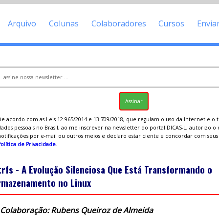
Arquivo
Colunas
Colaboradores
Cursos
Envia
De acordo com as Leis 12.965/2014 e 13.709/2018, que regulam o uso da Internet e o
ados pessoais no Brasil, ao me inscrever na newsletter do portal DICAS-L, autorizo o
notificações por e-mail ou outros meios e declaro estar ciente e concordar com seu
olítica de Privacidade
.
trfs - A Evolução Silenciosa Que Está Transformando o
rmazenamento no Linux
Colaboração: Rubens Queiroz de Almeida