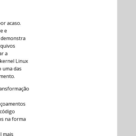
or acaso.
de e
fs demonstra
rquivos
ar a
kernel Linux
mo uma das
amento.
ransformação
eiçoamentos
 código
tos na forma
l mais