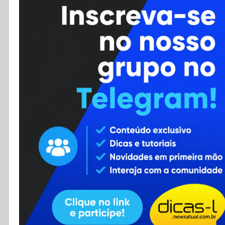
Cursos
Enviar Dica
F.A.Q
Cadastro
Contato
RSS