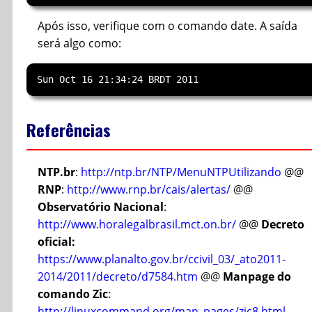
Após isso, verifique com o comando date. A saída
será algo como:
Referências
NTP.br
:
http://ntp.br/NTP/MenuNTPUtilizando
@@
RNP
:
http://www.rnp.br/cais/alertas/
@@
Observatório Nacional
:
http://www.horalegalbrasil.mct.on.br/
@@
Decreto
oficial:
https://www.planalto.gov.br/ccivil_03/_ato2011-
2014/2011/decreto/d7584.htm
@@
Manpage do
comando Zic
:
http://linuxcommand.org/man_pages/zic8.html