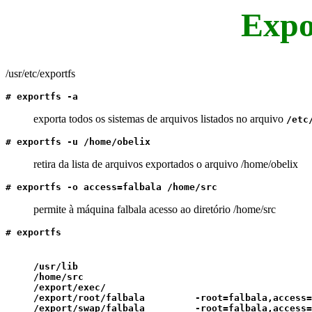
Expo
/usr/etc/exportfs
# exportfs -a
exporta todos os sistemas de arquivos listados no arquivo
/etc
# exportfs -u /home/obelix
retira da lista de arquivos exportados o arquivo /home/obelix
# exportfs -o access=falbala /home/src
permite à máquina falbala acesso ao diretório /home/src
# exportfs
/usr/lib
/home/src
/export/exec/
/export/root/falbala -root=falbala,access=
/export/swap/falbala -root=falbala,access=