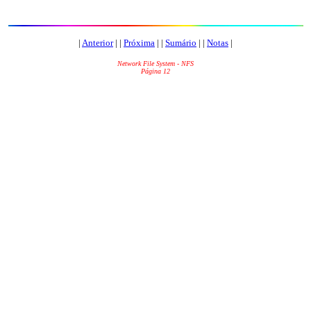
|
Anterior
| |
Próxima
| |
Sumário
| |
Notas
|
Network File System - NFS
Página 12