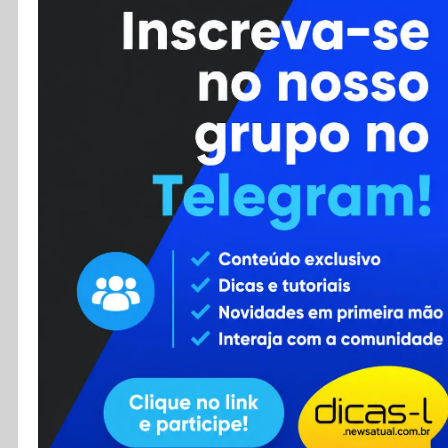
Cursos
Enviar Dica
F.A.Q
Cadastro
Contato
RSS