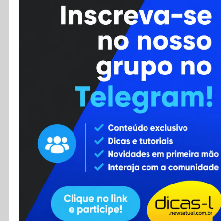
Cursos
Enviar Dica
F.A.Q
Cadastro
Contato
RSS