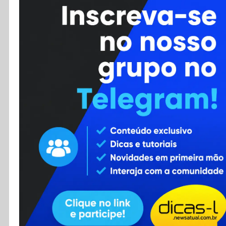
Cursos
Enviar Dica
F.A.Q
Cadastro
Contato
RSS