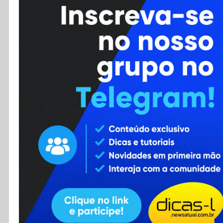
Cursos
Enviar Dica
F.A.Q
Cadastro
Contato
RSS