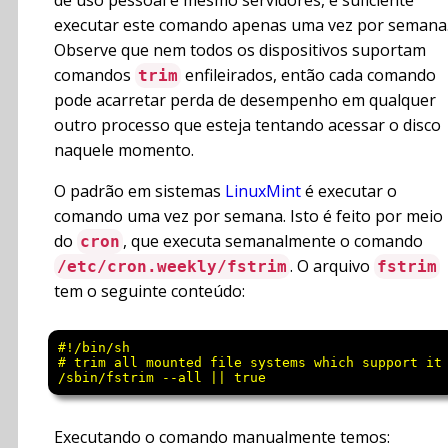
de uso pessoal e mesmo servidores, é suficiente
executar este comando apenas uma vez por semana
Observe que nem todos os dispositivos suportam
comandos
enfileirados, então cada comando
trim
pode acarretar perda de desempenho em qualquer
outro processo que esteja tentando acessar o disco
naquele momento.
O padrão em sistemas
LinuxMint
é executar o
comando uma vez por semana. Isto é feito por meio
do
, que executa semanalmente o comando
cron
. O arquivo
/etc/cron.weekly/fstrim
fstrim
tem o seguinte conteúdo:
#!/bin/sh

# trim all mounted file systems which support it

Executando o comando manualmente temos: