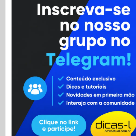
Cursos
Enviar Dica
F.A.Q
Cadastro
Contato
RSS