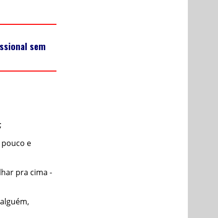
issional sem
;
 pouco e
har pra cima -
 alguém,