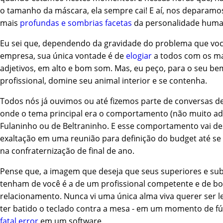
o tamanho da máscara, ela sempre cai! E aí, nos deparamo
mais
profundas e sombrias facetas
da personalidade huma
Eu sei que, dependendo da gravidade do problema que vo
empresa, sua única vontade é de
elogiar
a todos com os ma
adjetivos, em alto e bom som. Mas, eu peço, para o seu be
profissional, domine seu animal interior e se contenha.
Todos nós já ouvimos ou até fizemos parte de conversas d
onde o tema principal era o comportamento (não muito a
Fulaninho ou de Beltraninho. E esse comportamento vai d
exaltação em uma reunião para definição do budget até s
na confraternização de final de ano.
Pense que, a imagem que deseja que seus superiores e su
tenham de você é a de um profissional competente e de b
relacionamento. Nunca vi uma única alma viva querer ser 
ter batido o teclado contra a mesa - em um momento de fú
fatal error
em um software.