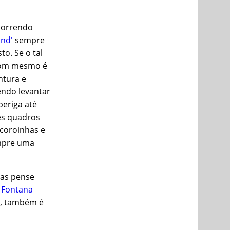
correndo
und'
sempre
o. Se o tal
 bom mesmo é
intura e
endo levantar
periga até
ses quadros
coroinhas e
empre uma
Mas pense
a
Fontana
ê, também é