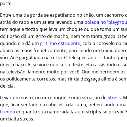
parte.
Entre uma tia gorda se espatifando no chão, um cachorro 
atrás do rabo e um atleta levando uma
bolada no 'playgro
tem aquele tiozão que leva um choque ou que toma um sust
do tiozão dá um grito de macho, nem tem tanta graça. O
quando ele dá um
gritinho estridente
, cola o cotovelo na c
abana as mãos freneticamente, parecendo um tuiuiu quer
vôo. Aí é gargalhada na certa. O telespectador ri tanto que 
doer o baço. E, se você nunca riu deste jeito assistindo es
na televisão, lamento muito por você. Que me perdoem os 
os politicamente corretos, mas rir da desgraça alheia é s
delícia.
Levar um susto, ou um choque é uma situação de
stress
. 
que, ficar sentado na cabeceira da cama, bebericando um
Fredda
enquanto sua namorada faz um striptease pra voc
um baita stress.