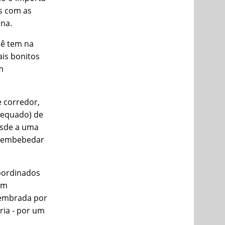
s com as
na.
cê tem na
is bonitos
m
e corredor,
dequado) de
esde a uma
e embebedar
bordinados
om
lembrada por
ria - por um