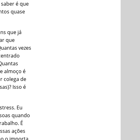
 saber é que
ntos quase
ns que já
ar que
Quantas vezes
centrado
 Quantas
de almoço é
r colega de
sas)? Isso é
stress. Eu
ssoas quando
rabalho. É
ossas ações
o o importa