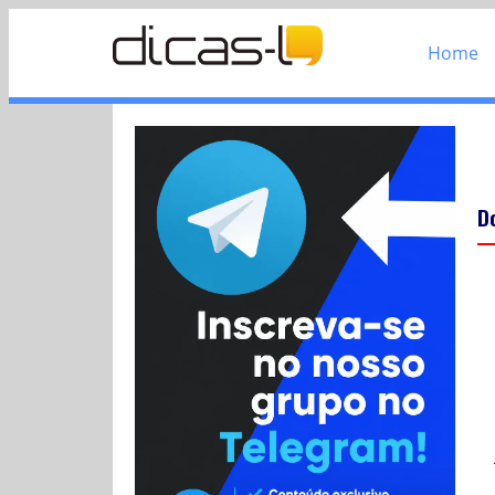
Home
D