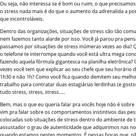
Ou seja, não interessa se é bom ou ruim, o que precisamos
o stress nada mais é do que o aumento da adrenalida a po
que incontroláveis.
Dentro das organizações, situações de stress são tão comu
nem fazemos tanto alarde por isso. Você já parou pra pens
passamos por situações de stress inúmeras vezes ao dia? 
o telefone te interrompe quando você está ultra mega con
fazendo aquela fórmula gigantesca na planilha eletrônica?
vezes você tem que explicar ao seu chefe que seu horário 
1h30 e não 1h? Como você fica quando demitem seu melho
trabalho para contratar duas estagiárias lerdinhas (e gosto
tudo stress, stress, stress.....
Bem, mas o que eu queria falar pra vocês hoje não é sobre 
vim pra falar sobre os comportamentos instintivos das pe
colocadas sob situações de stress dentro do ambiente de t
assustador o grau de autenticidade que adquirimos nas n
quando estamos nestes momentos. É nessas horas que, nã