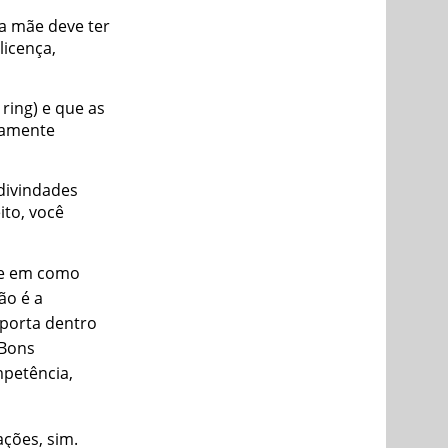
a mãe deve ter
licença,
ring) e que as
iamente
 divindades
ito, você
 e em como
ão é a
mporta dentro
 Bons
mpetência,
ções, sim.