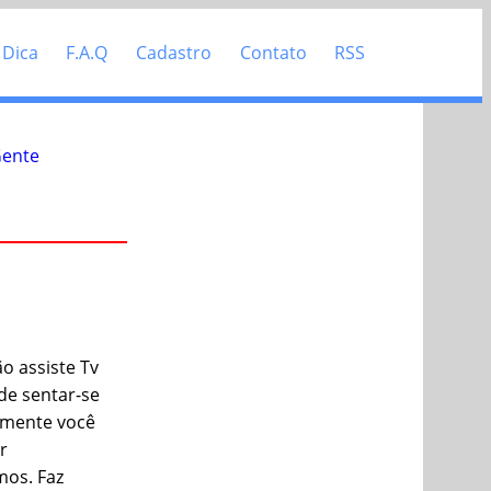
 Dica
F.A.Q
Cadastro
Contato
RSS
Gente
 assiste Tv
de sentar-se
tamente você
r
mos. Faz