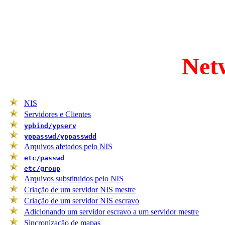
Net
NIS
Servidores e Clientes
ypbind/ypserv
yppasswd/yppasswdd
Arquivos afetados pelo NIS
etc/passwd
etc/group
Arquivos substituidos pelo NIS
Criação de um servidor NIS mestre
Criação de um servidor NIS escravo
Adicionando um servidor escravo a um servidor mestre
Sincronização de mapas