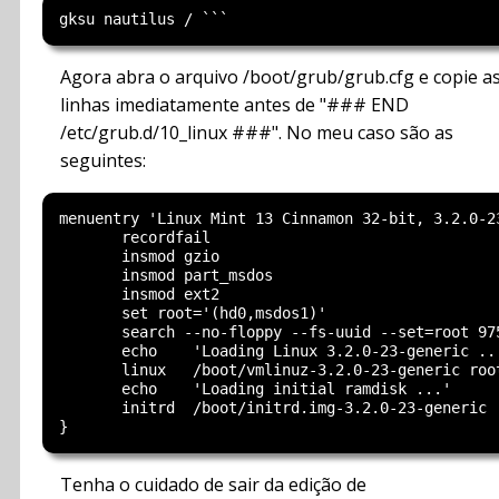
Agora abra o arquivo /boot/grub/grub.cfg e copie a
linhas imediatamente antes de "### END
/etc/grub.d/10_linux ###". No meu caso são as
seguintes:
menuentry 'Linux Mint 13 Cinnamon 32-bit, 3.2.0-2
       recordfail

       insmod gzio

       insmod part_msdos

       insmod ext2

       set root='(hd0,msdos1)'

       search --no-floppy --fs-uuid --set=root 97
       echo    'Loading Linux 3.2.0-23-generic ...
       linux   /boot/vmlinuz-3.2.0-23-generic roo
       echo    'Loading initial ramdisk ...'

       initrd  /boot/initrd.img-3.2.0-23-generic

Tenha o cuidado de sair da edição de