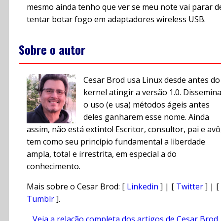
mesmo ainda tenho que ver se meu note vai parar d
tentar botar fogo em adaptadores wireless USB.
Sobre o autor
Cesar Brod usa Linux desde antes do
kernel atingir a versão 1.0. Dissemin
o uso (e usa) métodos ágeis antes
deles ganharem esse nome. Ainda
assim, não está extinto! Escritor, consultor, pai e avô
tem como seu princípio fundamental a liberdade
ampla, total e irrestrita, em especial a do
conhecimento.
Mais sobre o Cesar Brod: [
Linkedin
] | [
Twitter
] | [
Tumblr
].
Veja a relação completa dos artigos de Cesar Brod