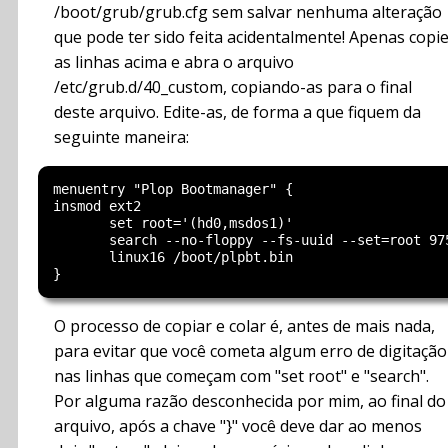
/boot/grub/grub.cfg sem salvar nenhuma alteração
que pode ter sido feita acidentalmente! Apenas copi
as linhas acima e abra o arquivo
/etc/grub.d/40_custom, copiando-as para o final
deste arquivo. Edite-as, de forma a que fiquem da
seguinte maneira:
menuentry "Plop Bootmanager" {

insmod ext2

       set root='(hd0,msdos1)'

       search --no-floppy --fs-uuid --set=root 97
       linux16 /boot/plpbt.bin

O processo de copiar e colar é, antes de mais nada,
para evitar que você cometa algum erro de digitação
nas linhas que começam com "set root" e "search".
Por alguma razão desconhecida por mim, ao final do
arquivo, após a chave "}" você deve dar ao menos