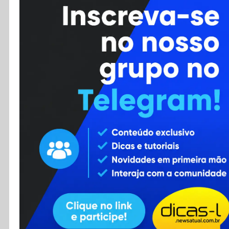
Cursos
Enviar Dica
F.A.Q
Cadastro
Contato
RSS