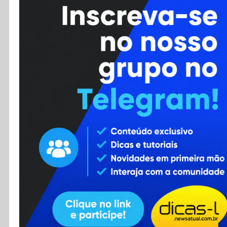
Cursos
Enviar Dica
F.A.Q
Cadastro
Contato
RSS