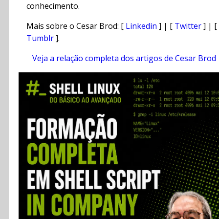
conhecimento.
Mais sobre o Cesar Brod: [
Linkedin
] | [
Twitter
] | [
Tumblr
].
Veja a relação completa dos artigos de Cesar Brod