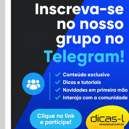
Cursos
Enviar Dica
F.A.Q
Cadastro
Contato
RSS