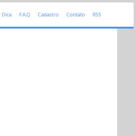
r Dica
F.A.Q
Cadastro
Contato
RSS