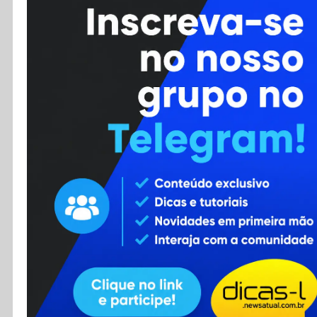
Cursos
Enviar Dica
F.A.Q
Cadastro
Contato
RSS