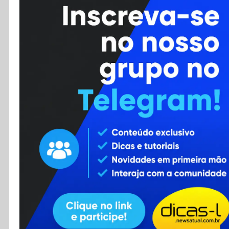
Cursos
Enviar Dica
F.A.Q
Cadastro
Contato
RSS