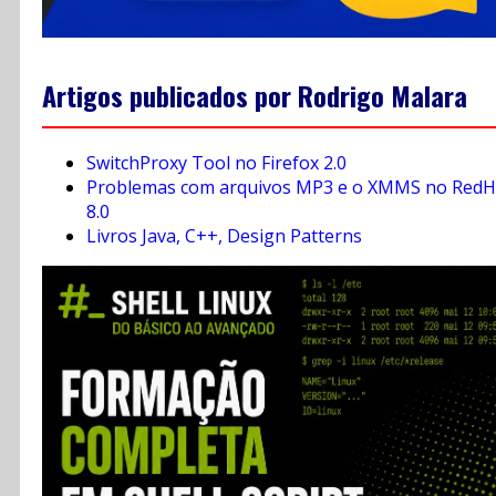
Artigos publicados por Rodrigo Malara
SwitchProxy Tool no Firefox 2.0
Problemas com arquivos MP3 e o XMMS no RedH
8.0
Livros Java, C++, Design Patterns