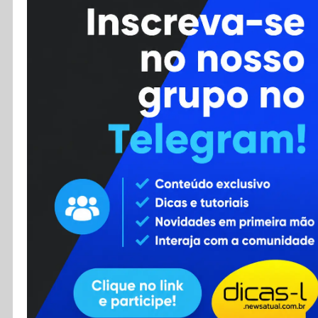
Cursos
Enviar Dica
F.A.Q
Cadastro
Contato
RSS