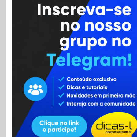
Cursos
Enviar Dica
F.A.Q
Cadastro
Contato
RSS