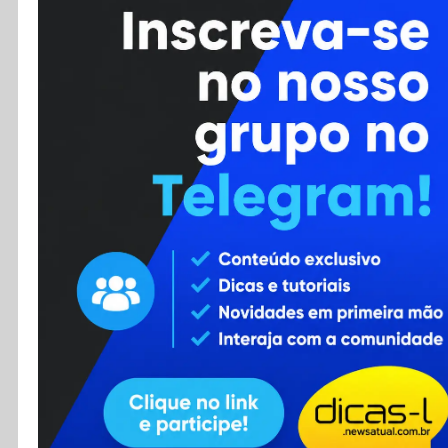
Cursos
Enviar Dica
F.A.Q
Cadastro
Contato
RSS