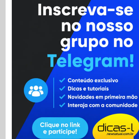
Cursos
Enviar Dica
F.A.Q
Cadastro
Contato
RSS