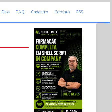
r Dica
F.A.Q
Cadastro
Contato
RSS