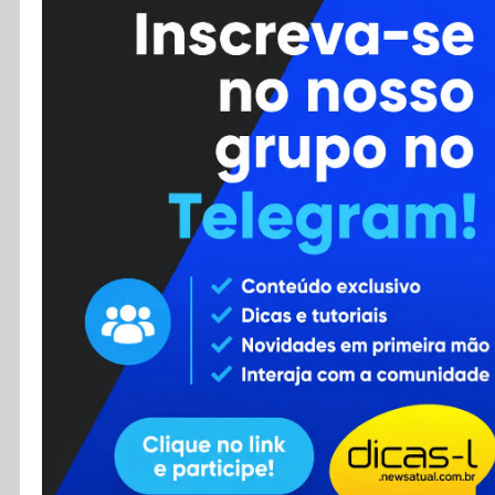
Cursos
Enviar Dica
F.A.Q
Cadastro
Contato
RSS