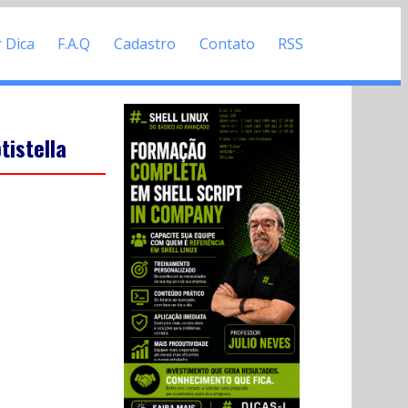
r Dica
F.A.Q
Cadastro
Contato
RSS
tistella