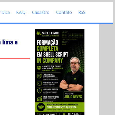
r Dica
F.A.Q
Cadastro
Contato
RSS
 lima e