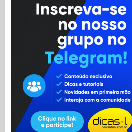
Cursos
Enviar Dica
F.A.Q
Cadastro
Contato
RSS