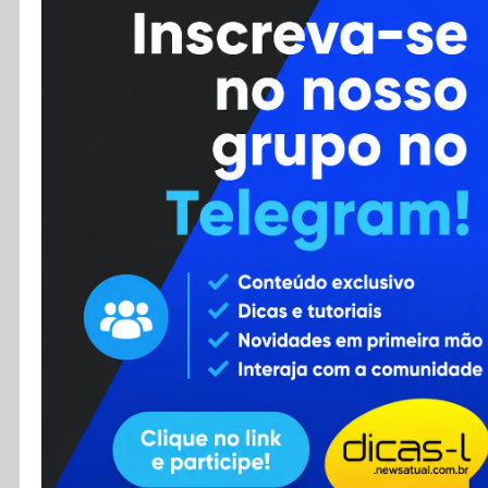
Cursos
Enviar Dica
F.A.Q
Cadastro
Contato
RSS