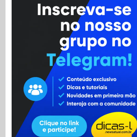
Cursos
Enviar Dica
F.A.Q
Cadastro
Contato
RSS