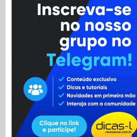
Cursos
Enviar Dica
F.A.Q
Cadastro
Contato
RSS