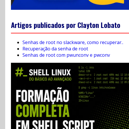
Artigos publicados por Clayton Lobato
Senhas de root no slackware, como recuperar..
Recuperação da senha de root
Senhas de root com pwunconv e pwconv