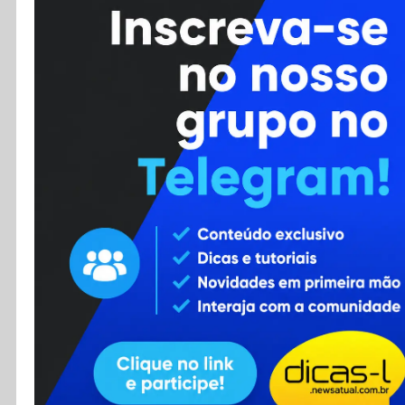
Cursos
Enviar Dica
F.A.Q
Cadastro
Contato
RSS