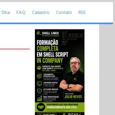
r Dica
F.A.Q
Cadastro
Contato
RSS