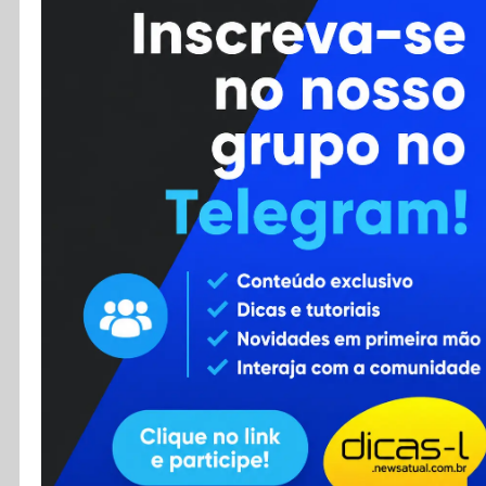
Cursos
Enviar Dica
F.A.Q
Cadastro
Contato
RSS