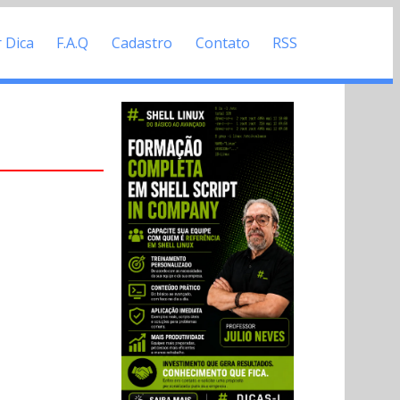
r Dica
F.A.Q
Cadastro
Contato
RSS