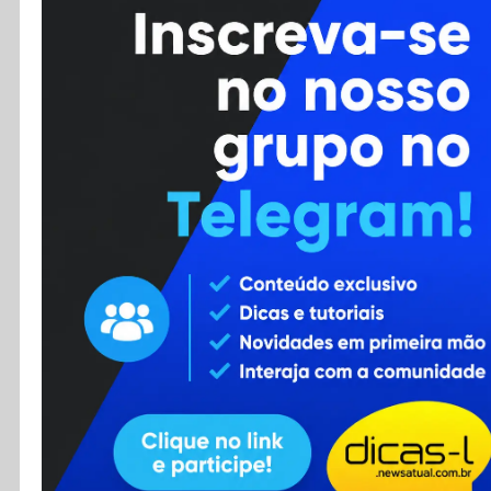
Cursos
Enviar Dica
F.A.Q
Cadastro
Contato
RSS