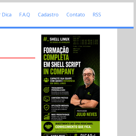
r Dica
F.A.Q
Cadastro
Contato
RSS