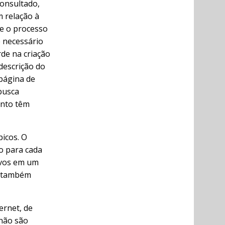
consultado,
 relação à
te o processo
 necessário
de na criação
descrição do
 página de
busca
ento têm
icos. O
o para cada
ivos em um
 e também
ernet, de
 não são