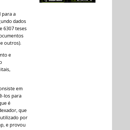
l para a
egundo dados
de 6307 teses
 documentos
e outros).
nto e
o
tais,
onsiste em
ê-los para
que é
dexador, que
utilizado por
mp, e provou