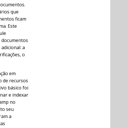
 documentos.
ários que
mentos ficam
ma. Este
ule
e, documentos
adicional: a
ificações, o
ação em
o de recursos
vo básico foi
nar e indexar
camp no
cto seu
iram a
cas