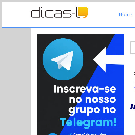
Home
d
P
A