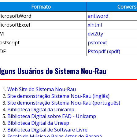
Formato
Convers
icrosoftWord
antiword
icrosoftExcel
xlhtml
VI
dvi2tty
ostscript
pstotext
DF
Pstopdf (xpdf)
lguns Usuários do Sistema Nou-Rau
Web Site do Sistema Nou-Rau
Site demonstração Sistema Nou-Rau (inglês)
Site demonstração Sistema Nou-Rau (português)
Biblioteca Digital da Unicamp
Biblioteca Digital sobre EAD - Unicamp
Biblioteca Digital da Unesp
Biblioteca Digital de Software Livre
Escola de Música e Belas Artes do Paraná