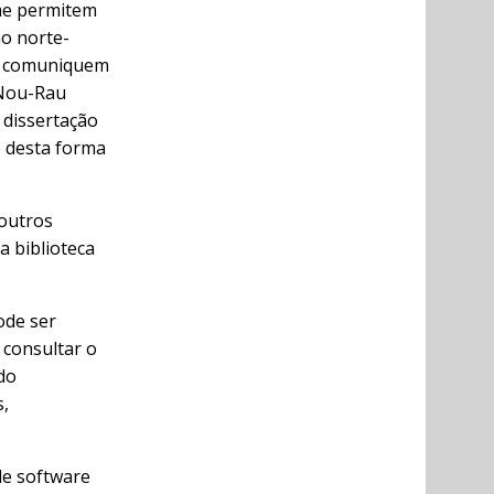
lhe permitem
ão norte-
se comuniquem
 Nou-Rau
 dissertação
o desta forma
 outros
a biblioteca
ode ser
 consultar o
do
s,
de software