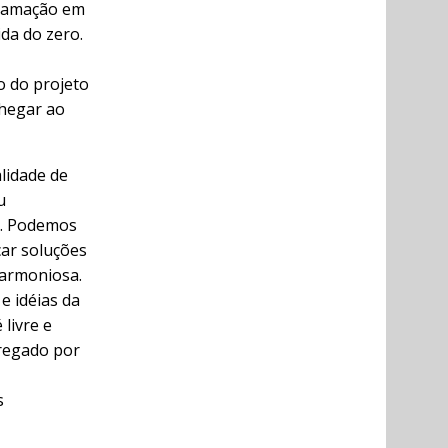
gramação em
da do zero.
o do projeto
chegar ao
lidade de
u
a. Podemos
car soluções
harmoniosa.
e idéias da
livre e
pregado por
s