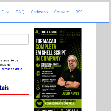
r Dica
F.A.Q
Cadastro
Contato
RSS
 tratamento de
 envio de
s
Termos de Uso e
tais