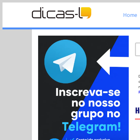
Home
d
P
H