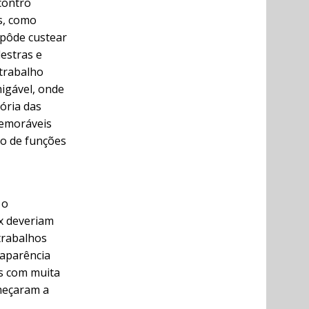
contro
s, como
 pôde custear
estras e
 trabalho
migável, onde
ória das
memoráveis
to de funções
 o
x deveriam
trabalhos
 aparência
os com muita
meçaram a