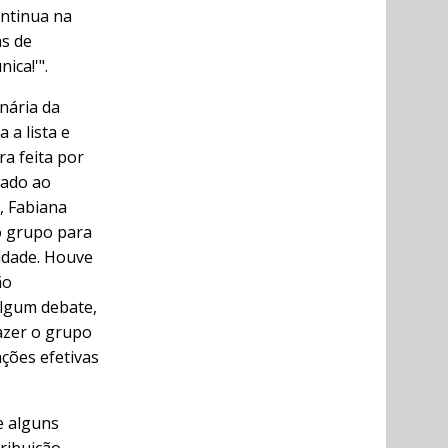
ontinua na
as de
ica!'".
onária da
 a lista e
ra feita por
tado ao
, Fabiana
o grupo para
tidade. Houve
ão
algum debate,
azer o grupo
ções efetivas
e alguns