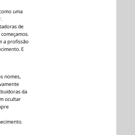
S como uma
.
rtadoras de
o começamos.
m a profissão
ecimento. E
os nomes,
ivamente
ibuidoras da
m ocultar
mpre
hecimento.