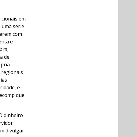
dicionais em
r uma série
lverem com
enta e
bra,
a de
ópria
 regionais
rias
cidade, e
necomp que
O dinheiro
rvidor
am divulgar