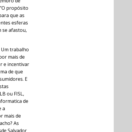
vembro de
 "O propósito
para que as
entes esferas
m se afastou,
. Um trabalho
por mais de
 e incentivar
orma de que
sumidores. E
stas
LB ou FISL,
nformatica de
e a
or mais de
Macho? As
esde Salvador