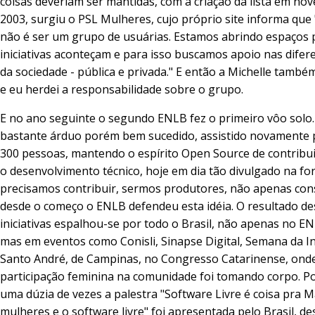
coisas deveriam ser mantidas, com a criação da lista em no
2003, surgiu o PSL Mulheres, cujo próprio site informa que
não é ser um grupo de usuárias. Estamos abrindo espaços 
iniciativas aconteçam e para isso buscamos apoio nas difer
da sociedade - pública e privada." E então a Michelle també
e eu herdei a responsabilidade sobre o grupo.
E no ano seguinte o segundo ENLB fez o primeiro vôo solo
bastante árduo porém bem sucedido, assistido novamente 
300 pessoas, mantendo o espírito Open Source de contribuir
o desenvolvimento técnico, hoje em dia tão divulgado na f
precisamos contribuir, sermos produtores, não apenas con
desde o começo o ENLB defendeu esta idéia. O resultado de
iniciativas espalhou-se por todo o Brasil, não apenas no EN
mas em eventos como Conisli, Sinapse Digital, Semana da I
Santo André, de Campinas, no Congresso Catarinense, ond
participação feminina na comunidade foi tomando corpo. P
uma dúzia de vezes a palestra "Software Livre é coisa pra 
mulheres e o software livre" foi apresentada pelo Brasil, d