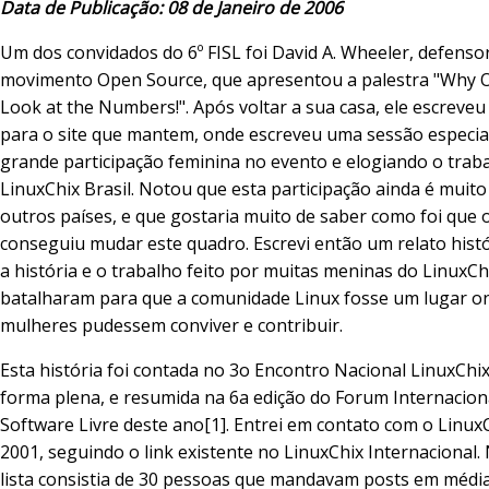
Data de Publicação: 08 de Janeiro de 2006
Um dos convidados do 6º FISL foi David A. Wheeler, defenso
movimento Open Source, que apresentou a palestra "Why 
Look at the Numbers!". Após voltar a sua casa, ele escreveu
para o site que mantem, onde escreveu uma sessão especia
grande participação feminina no evento e elogiando o trab
LinuxChix Brasil. Notou que esta participação ainda é muit
outros países, e que gostaria muito de saber como foi que o
conseguiu mudar este quadro. Escrevi então um relato histó
a história e o trabalho feito por muitas meninas do LinuxChi
batalharam para que a comunidade Linux fosse um lugar 
mulheres pudessem conviver e contribuir.
Esta história foi contada no 3o Encontro Nacional LinuxChix
forma plena, e resumida na 6a edição do Forum Internacion
Software Livre deste ano[1]. Entrei em contato com o Linux
2001, seguindo o link existente no LinuxChix Internacional.
lista consistia de 30 pessoas que mandavam posts em média