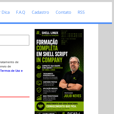
r Dica
F.A.Q
Cadastro
Contato
RSS
 tratamento de
 envio de
s
Termos de Uso e