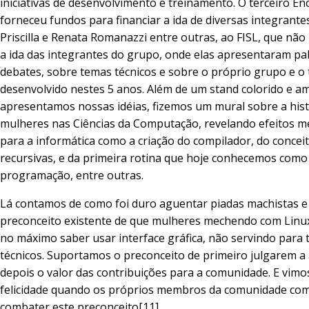
iniciativas de desenvolvimento e treinamento. O terceiro En
forneceu fundos para financiar a ida de diversas integrante
Priscilla e Renata Romanazzi entre outras, ao FISL, que não
a ida das integrantes do grupo, onde elas apresentaram pal
debates, sobre temas técnicos e sobre o próprio grupo e o
desenvolvido nestes 5 anos. Além de um stand colorido e a
apresentamos nossas idéias, fizemos um mural sobre a hist
mulheres nas Ciências da Computação, revelando efeitos 
para a informática como a criação do compilador, do concei
recursivas, e da primeira rotina que hoje conhecemos como
programação, entre outras.
Lá contamos de como foi duro aguentar piadas machistas e
preconceito existente de que mulheres mechendo com Linu
no máximo saber usar interface gráfica, não servindo para 
técnicos. Suportamos o preconceito de primeiro julgarem a
depois o valor das contribuições para a comunidade. E vim
felicidade quando os próprios membros da comunidade co
combater este preconceito[11].