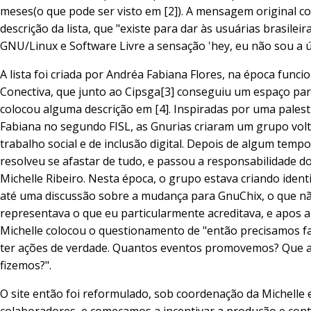
meses(o que pode ser visto em [2]). A mensagem original c
descrição da lista, que "existe para dar às usuárias brasileir
GNU/Linux e Software Livre a sensação 'hey, eu não sou a ún
A lista foi criada por Andréa Fabiana Flores, na época funci
Conectiva, que junto ao Cipsga[3] conseguiu um espaço para
colocou alguma descrição em [4]. Inspiradas por uma palest
Fabiana no segundo FISL, as Gnurias criaram um grupo vol
trabalho social e de inclusão digital. Depois de algum tempo
resolveu se afastar de tudo, e passou a responsabilidade d
Michelle Ribeiro. Nesta época, o grupo estava criando iden
até uma discussão sobre a mudança para GnuChix, o que n
representava o que eu particularmente acreditava, e apos 
Michelle colocou o questionamento de "então precisamos f
ter ações de verdade. Quantos eventos promovemos? Que a
fizemos?".
O site então foi reformulado, sob coordenação da Michelle 