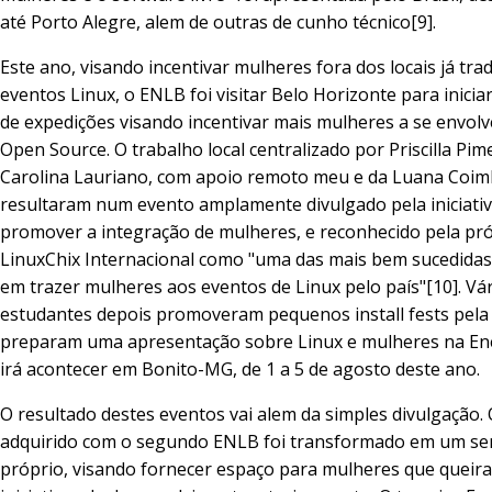
até Porto Alegre, alem de outras de cunho técnico[9].
Este ano, visando incentivar mulheres fora dos locais já tra
eventos Linux, o ENLB foi visitar Belo Horizonte para inicia
de expedições visando incentivar mais mulheres a se envo
Open Source. O trabalho local centralizado por Priscilla Pim
Carolina Lauriano, com apoio remoto meu e da Luana Coim
resultaram num evento amplamente divulgado pela iniciativ
promover a integração de mulheres, e reconhecido pela pr
LinuxChix Internacional como "uma das mais bem sucedidas
em trazer mulheres aos eventos de Linux pelo país"[10]. Vá
estudantes depois promoveram pequenos install fests pela 
preparam uma apresentação sobre Linux e mulheres na E
irá acontecer em Bonito-MG, de 1 a 5 de agosto deste ano.
O resultado destes eventos vai alem da simples divulgação. 
adquirido com o segundo ENLB foi transformado em um se
próprio, visando fornecer espaço para mulheres que queir