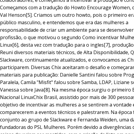
colaboradores, e começamos a incentivar a produção e cont
Começamos com a tradução do Howto Encourage Women, d
Val Henson[5]. Criamos um outro howto, pois o primeiro era
público masculino, e entendemos que era das mulheres a
responsabilidade de criar um ambiente para se desenvolve
profissão, o que motivou o segundo Como incentivar Mulh
Linux[6], desta vez com tradução para o ingles[7], produção 
Reuni diversos materiais técnicos, de Alta Disponibilidade, Q
Slackware, continuamente atualizados, e convocamos as Chi
participarem. Diversas Chix aceitaram o desafio e começara
materiais para publicação: Danielle Santini falou sobre Pr
Paralela, Camila "Misfit" falou sobre Samba, LDAP, Liziane 
Vanessa sobre Java[8]. Na mesma época surgiu o primeiro 
Nacional LinuxChix Brasil, assistido por mais de 300 pessoa
objetivo de incentivar as mulheres a se sentirem a vontade
comparecerem a eventos técnicos e palestrarem. Na época f
conjunto ao grupo de Slackware e Fernanda Weiden, uma d
fundadoras do PSL Mulheres. Porém devido a divergências 