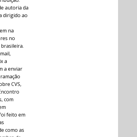
ribuição.
e autoria da
 dirigido ao
rem na
eres no
brasileira.
mail,
x a
m a enviar
ogramação
sobre CVS,
Encontro
s, com
 em
oi feito em
as
de como as