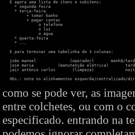
   E agora uma lista de itens e subitens:

     * segunda-feira

     * terça-feira

          + tomar banho

          + pagar contas

               o telefone

               o luz

               o água

     * quarta-feira

     * ...

   E para terminar uma tabelinha de 3 colunas:

   joão manoel              (operador)       manhã/tard
   josé maria          (manutenção elétrica)       tard
   jair antônio carlos       (limpeza)             noit
   Obs.: note os alinhamentos esquerda/centralizado/dir
como se pode ver, as imag
entre colchetes, ou com o
especificado. entrando na 
podemos ignorar completame