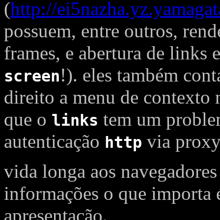
(
http://ei5nazha.yz.yamaga
possuem, entre outros, rende
frames, e abertura de links 
!). eles também con
screen
direito a menu de contexto n
que o
tem um problem
links
autenticação
via proxy
http
vida longa aos navegadores
informações o que importa 
apresentação.