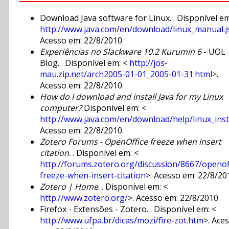
Download Java software for Linux. . Disponível em
http://www.java.com/en/download/linux_manual.j
Acesso em: 22/8/2010.
Experiências no Slackware 10.2 Kurumin 6
- UOL
Blog. . Disponível em: <
http://jos-
mau.zip.net/arch2005-01-01_2005-01-31.html
>.
Acesso em: 22/8/2010.
How do I download and install Java for my Linux
computer?
Disponível em: <
http://www.java.com/en/download/help/linux_ins
Acesso em: 22/8/2010.
Zotero Forums - OpenOffice freeze when insert
citation
. . Disponível em: <
http://forums.zotero.org/discussion/8667/openof
freeze-when-insert-citation
>. Acesso em: 22/8/20
Zotero | Home
. . Disponível em: <
http://www.zotero.org/
>. Acesso em: 22/8/2010.
Firefox - Extensões - Zotero. . Disponível em: <
http://www.ufpa.br/dicas/mozi/fire-zot.htm
>. Ace