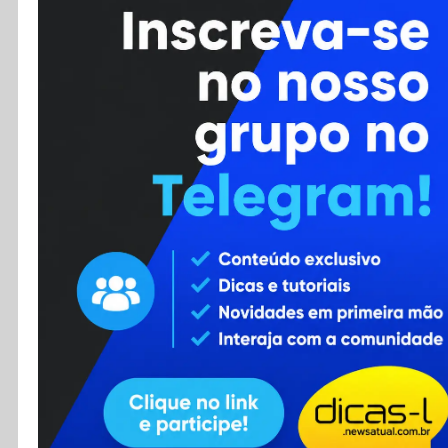
Cursos
Enviar Dica
F.A.Q
Cadastro
Contato
RSS