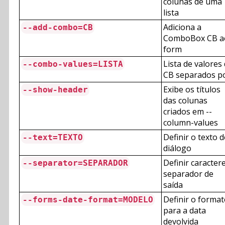
colunas de uma
lista
Adiciona a
--add-combo=CB
ComboBox CB a
form
Lista de valores
--combo-values=LISTA
CB separados p
Exibe os títulos
--show-header
das colunas
criados em --
column-values
Definir o texto 
--text=TEXTO
diálogo
Definir caracter
--separator=SEPARADOR
separador de
saída
Definir o forma
--forms-date-format=MODELO
para a data
devolvida