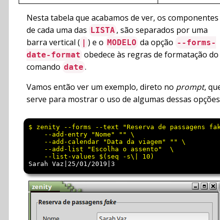
Nesta tabela que acabamos de ver, os componentes
de cada uma das
, são separados por uma
LISTA
barra vertical (
) e o
da opção
|
MODELO
--forms-
obedece às regras de formatação do
date-format
comando
.
date
Vamos então ver um exemplo, direto no
prompt
, qu
serve para mostrar o uso de algumas dessas opções
$ zenity --forms --text "Reserva de passagens fak
    --add-entry "Nome" "" \

    --add-calendar "Data da viagem" "" \

    --add-list "Escolha o assento"  \

Sarah Vaz|25/01/2019|3