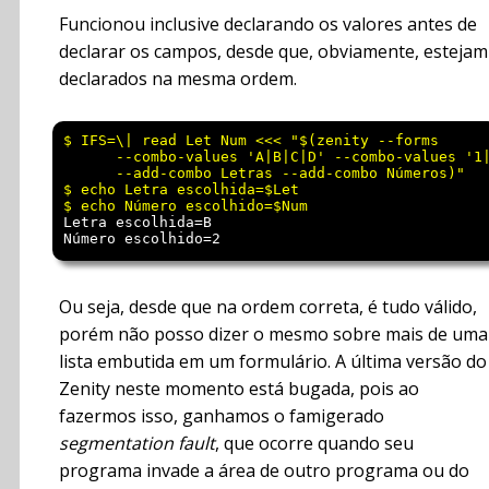
Funcionou inclusive declarando os valores antes de
declarar os campos, desde que, obviamente, estejam
declarados na mesma ordem.
$ IFS=\| read Let Num <<< "$(zenity --forms      
      --combo-values 'A|B|C|D' --combo-values '1|
      --add-combo Letras --add-combo Números)"

$ echo Letra escolhida=$Let

Letra escolhida=B

Ou seja, desde que na ordem correta, é tudo válido,
porém não posso dizer o mesmo sobre mais de uma
lista embutida em um formulário. A última versão do
Zenity neste momento está bugada, pois ao
fazermos isso, ganhamos o famigerado
segmentation fault
, que ocorre quando seu
programa invade a área de outro programa ou do