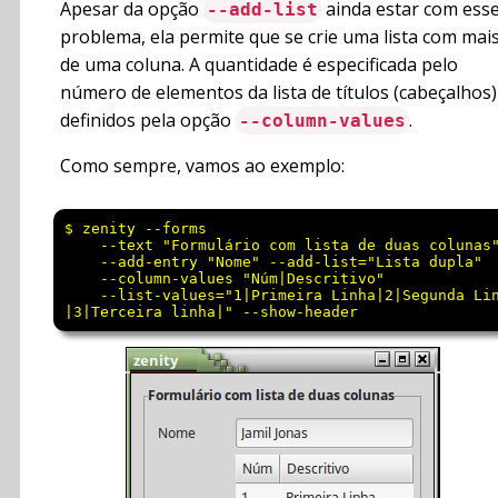
Apesar da opção
ainda estar com ess
--add-list
problema, ela permite que se crie uma lista com mai
de uma coluna. A quantidade é especificada pelo
número de elementos da lista de títulos (cabeçalhos)
definidos pela opção
.
--column-values
Como sempre, vamos ao exemplo:
$ zenity --forms                                 
    --text "Formulário com lista de duas colunas"
    --add-entry "Nome" --add-list="Lista dupla"  
    --column-values "Núm|Descritivo"             
    --list-values="1|Primeira Linha|2|Segunda Lin