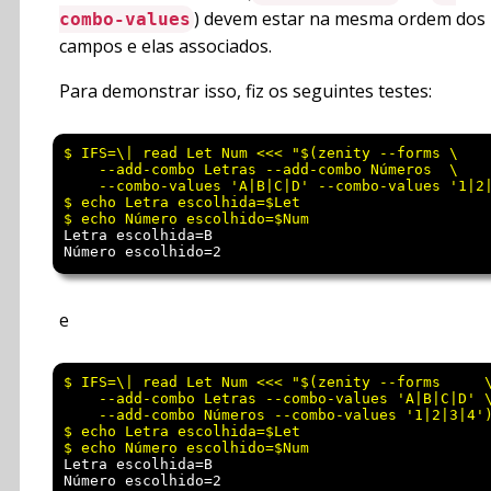
) devem estar na mesma ordem dos
combo-values
campos e elas associados.
Para demonstrar isso, fiz os seguintes testes:
$ IFS=\| read Let Num <<< "$(zenity --forms \

    --add-combo Letras --add-combo Números  \

    --combo-values 'A|B|C|D' --combo-values '1|2|
$ echo Letra escolhida=$Let

Letra escolhida=B

e
$ IFS=\| read Let Num <<< "$(zenity --forms     \
    --add-combo Letras --combo-values 'A|B|C|D' \
    --add-combo Números --combo-values '1|2|3|4')
$ echo Letra escolhida=$Let

Letra escolhida=B
