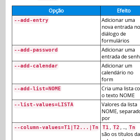
Opção
Efeito
Adicionar uma
--add-entry
nova entrada n
diálogo de
formulários
Adicionar uma
--add-password
entrada de senh
Adicionar um
--add-calendar
calendário no
form
Cria uma lista c
--add-list=NOME
o texto NOME
Valores da lista
--list-values=LISTA
NOME, separad
por
,
, ...,
--column-values=T1|T2...|Tn
T1
T2
Tn
são os títulos d