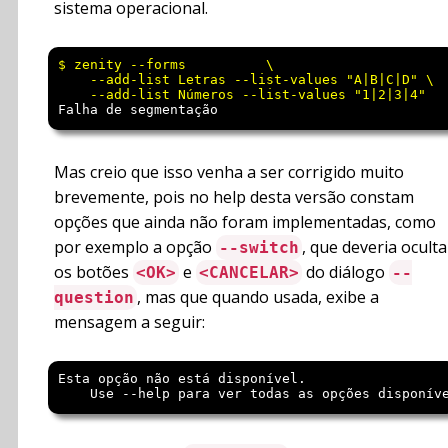
sistema operacional.
$ zenity --forms          \

    --add-list Letras --list-values "A|B|C|D" \

Falha de segmentação
Mas creio que isso venha a ser corrigido muito
brevemente, pois no help desta versão constam
opções que ainda não foram implementadas, como
por exemplo a opção
, que deveria oculta
--switch
os botões
e
do diálogo
<OK>
<CANCELAR>
--
, mas que quando usada, exibe a
question
mensagem a seguir:
Esta opção não está disponível.
