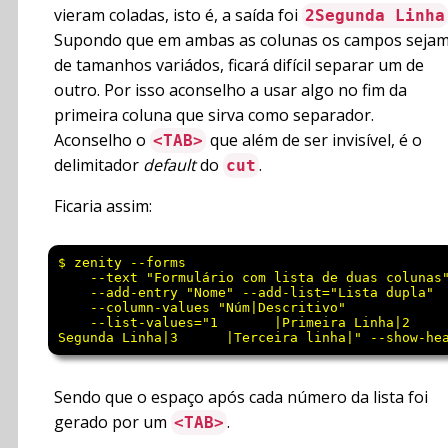
vieram coladas, isto é, a saída foi
2Segunda Linha
Supondo que em ambas as colunas os campos seja
de tamanhos variádos, ficará difícil separar um de
outro. Por isso aconselho a usar algo no fim da
primeira coluna que sirva como separador.
Aconselho o
que além de ser invisível, é o
<TAB>
delimitador
default
do
.
cut
Ficaria assim:
$ zenity --forms                                 
    --text "Formulário com lista de duas colunas"
    --add-entry "Nome" --add-list="Lista dupla"  
    --column-values "Núm|Descritivo"             
    --list-values="1       |Primeira Linha|2     
Sendo que o espaço após cada número da lista foi
gerado por um
.
<TAB>