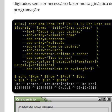
digitados sem ser necessário fazer muita ginástica d
programação:
IFS=\| read Nom Snom Prof Usu S1 S2 Uso Data <<< 
$(zenity --forms --title='Cria usuário'  \

    --text='Dados do novo usuário'       \

    --add-entry='Primeiro nome'          \

    --add-entry=Sobrenome                \

    --add-entry=Profissão                \

    --add-entry='Nome de usuário'        \

    --add-password=Senha                 \

    --add-password='Confirme a senha'    \

    --add-combo='Tipo de uso'            \

    --combo-values=Individual\|Familiar\|\

Grupal\|Profissional                     \

    --add-calendar='Data da expiração')"

$ echo "$Nom ^ $Snom ^ $Prof ^ $Usu

Ema ^ Thomas ^ Traumatologista ^ Ema Noel
