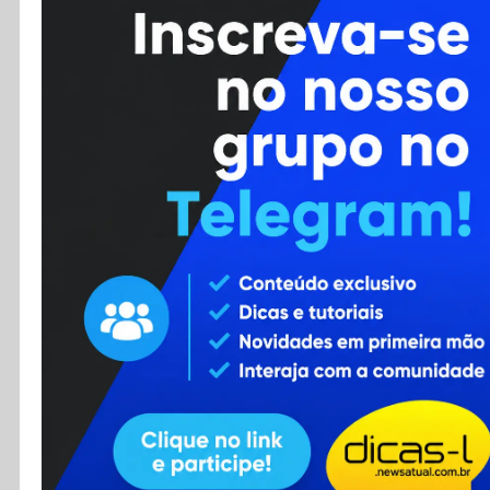
Cursos
Enviar Dica
F.A.Q
Cadastro
Contato
RSS