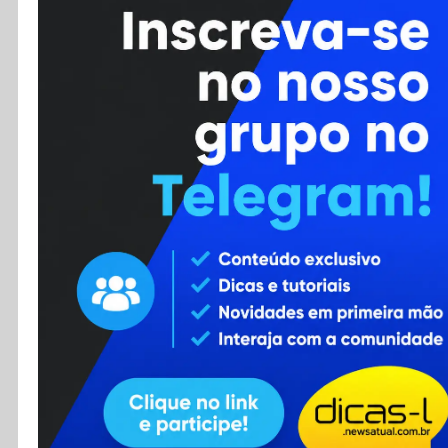
Cursos
Enviar Dica
F.A.Q
Cadastro
Contato
RSS