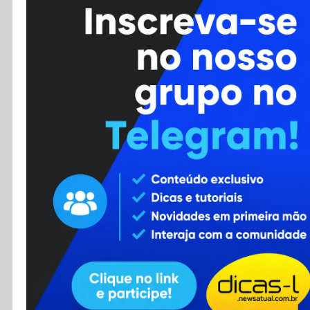
Cursos
Enviar Dica
F.A.Q
Cadastro
Contato
RSS