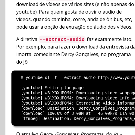
download de vídeos de vários sites (e não apenas do
youtube). Para quem gosta de ouvir o áudio de
vídeos, quando caminha, corre, anda de ônibus, etc,
pode usar a opção de extração do áudio dos vídeos.
A diretiva
faz exatamente isto.
--extract-audio
Por exemplo, para fazer o download da entrevista d
imortal comediante Dercy Gonçalves, no programa
do Jô:
  $ youtube-dl -t --extract-audio http://www.youtu
  [youtube] Setting language

  [youtube] wBlX0XdPQM4: Downloading video webpage
  [youtube] wBlX0XdPQM4: Downloading video info we
  [youtube] wBlX0XdPQM4: Extracting video informat
  [download] Destination: Dercy_Gonçalves_Program
  [download] 100.0% of 3.08M at   46.09k/s ETA 00:
O arquivo
Dercy_Gonçalves_Programa_do_Jo_-