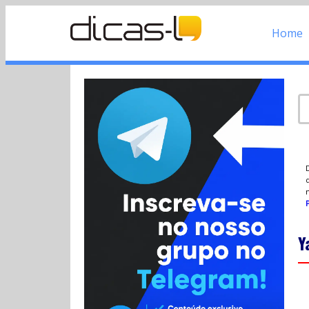
Home
d
P
Y