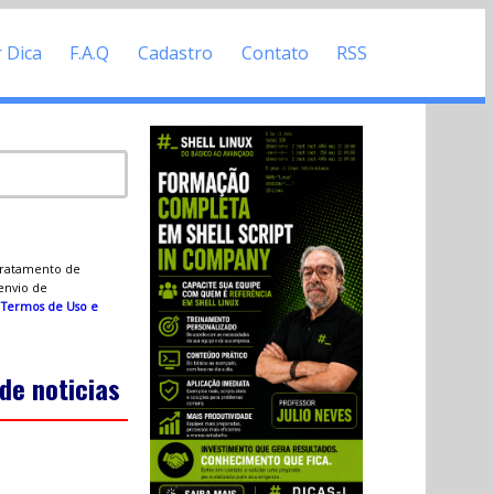
r Dica
F.A.Q
Cadastro
Contato
RSS
 tratamento de
 envio de
s
Termos de Uso e
de noticias