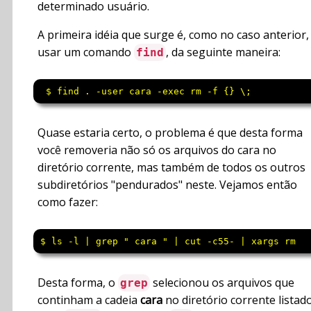
determinado usuário.
A primeira idéia que surge é, como no caso anterior,
usar um comando
, da seguinte maneira:
find
 $ find . -user cara -exec rm -f {} \;
Quase estaria certo, o problema é que desta forma
você removeria não só os arquivos do cara no
diretório corrente, mas também de todos os outros
subdiretórios "pendurados" neste. Vejamos então
como fazer:
$ ls -l | grep " cara " | cut -c55- | xargs rm
Desta forma, o
selecionou os arquivos que
grep
continham a cadeia
cara
no diretório corrente listad