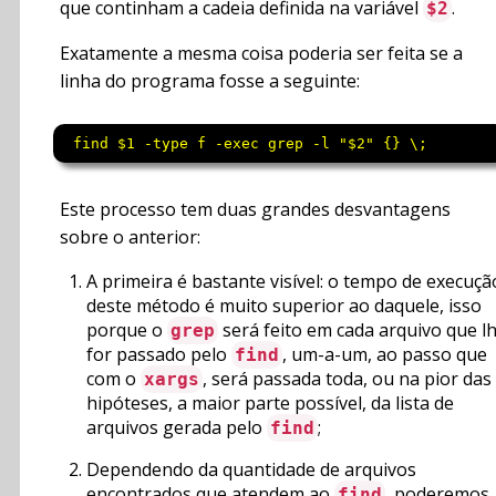
que continham a cadeia definida na variável
.
$2
Exatamente a mesma coisa poderia ser feita se a
linha do programa fosse a seguinte:
 find $1 -type f -exec grep -l "$2" {} \;
Este processo tem duas grandes desvantagens
sobre o anterior:
A primeira é bastante visível: o tempo de execuçã
deste método é muito superior ao daquele, isso
porque o
será feito em cada arquivo que l
grep
for passado pelo
, um-a-um, ao passo que
find
com o
, será passada toda, ou na pior das
xargs
hipóteses, a maior parte possível, da lista de
arquivos gerada pelo
;
find
Dependendo da quantidade de arquivos
encontrados que atendem ao
, poderemos
find