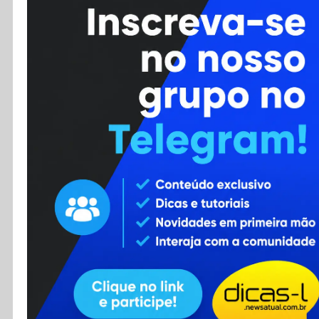
Cursos
Enviar Dica
F.A.Q
Cadastro
Contato
RSS