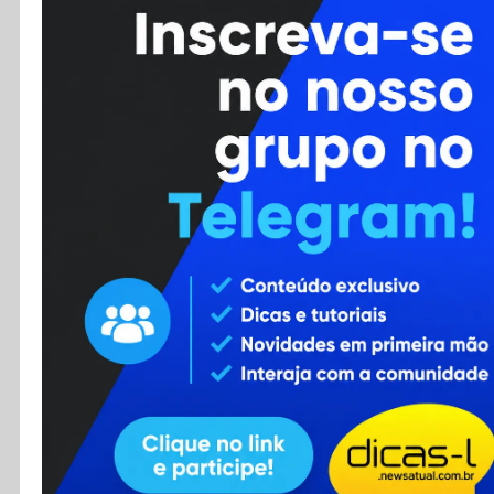
Cursos
Enviar Dica
F.A.Q
Cadastro
Contato
RSS