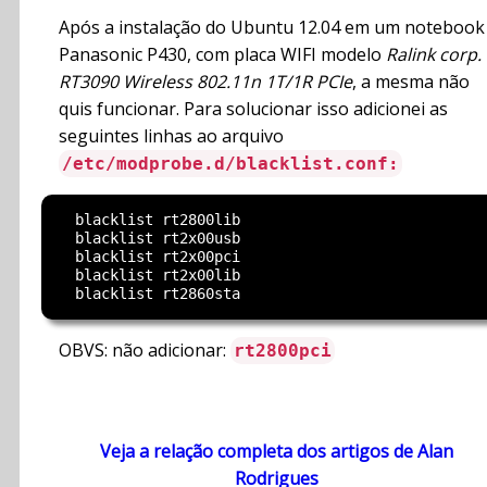
Após a instalação do Ubuntu 12.04 em um notebook
Panasonic P430, com placa WIFI modelo
Ralink corp.
RT3090 Wireless 802.11n 1T/1R PCIe
, a mesma não
quis funcionar. Para solucionar isso adicionei as
seguintes linhas ao arquivo
/etc/modprobe.d/blacklist.conf:
  blacklist rt2800lib

  blacklist rt2x00usb

  blacklist rt2x00pci

  blacklist rt2x00lib

OBVS: não adicionar:
rt2800pci
Veja a relação completa dos artigos de Alan
Rodrigues