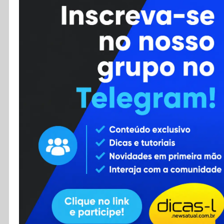
Cursos
Enviar Dica
F.A.Q
Cadastro
Contato
RSS