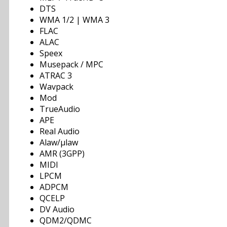
DTS
WMA 1/2 | WMA 3
FLAC
ALAC
Speex
Musepack / MPC
ATRAC 3
Wavpack
Mod
TrueAudio
APE
Real Audio
Alaw/µlaw
AMR (3GPP)
MIDI
LPCM
ADPCM
QCELP
DV Audio
QDM2/QDMC