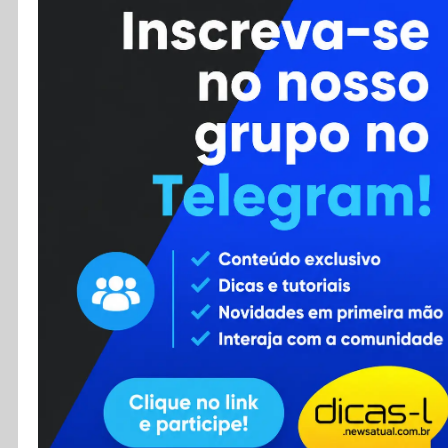
Cursos
Enviar Dica
F.A.Q
Cadastro
Contato
RSS