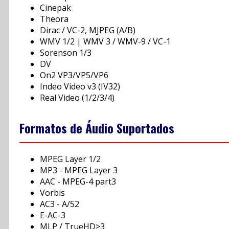
Cinepak
Theora
Dirac / VC-2, MJPEG (A/B)
WMV 1/2 | WMV 3 / WMV-9 / VC-1
Sorenson 1/3
DV
On2 VP3/VP5/VP6
Indeo Video v3 (IV32)
Real Video (1/2/3/4)
Formatos de Áudio Suportados
MPEG Layer 1/2
MP3 - MPEG Layer 3
AAC - MPEG-4 part3
Vorbis
AC3 - A/52
E-AC-3
MLP / TrueHD>3