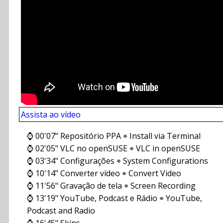
Assista ao vídeo
⌚ 00'07" Repositório PPA ⌯ Install via Terminal
⌚ 02'05" VLC no openSUSE ⌯ VLC in openSUSE
⌚ 03'34" Configurações ⌯ System Configurations
⌚ 10'14" Converter vídeo ⌯ Convert Video
⌚ 11'56" Gravação de tela ⌯ Screen Recording
⌚ 13'19" YouTube, Podcast e Rádio ⌯ YouTube,
Podcast and Radio
⌚ 16'45" Skins