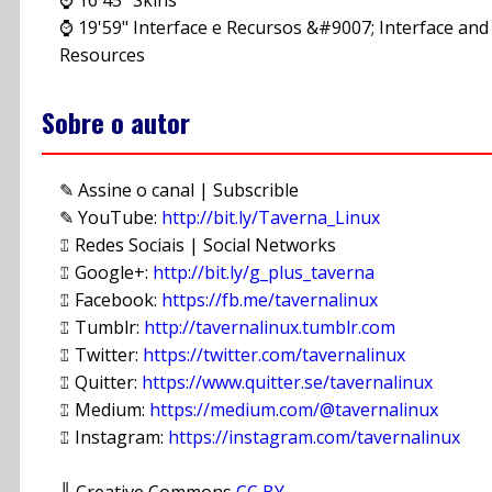
⌚ 19'59" Interface e Recursos &#9007; Interface and
Resources
Sobre o autor
✎ Assine o canal | Subscrible
✎ YouTube:
http://bit.ly/Taverna_Linux
⑄ Redes Sociais | Social Networks
⑄ Google+:
http://bit.ly/g_plus_taverna
⑄ Facebook:
https://fb.me/tavernalinux
⑄ Tumblr:
http://tavernalinux.tumblr.com
⑄ Twitter:
https://twitter.com/tavernalinux
⑄ Quitter:
https://www.quitter.se/tavernalinux
⑄ Medium:
https://medium.com/@tavernalinux
⑄ Instagram:
https://instagram.com/tavernalinux
║ Creative Commons
CC BY