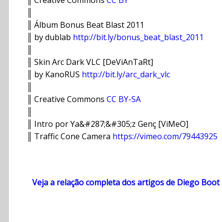
║
║ Álbum Bonus Beat Blast 2011
║ by dublab
http://bit.ly/bonus_beat_blast_2011
║
║ Skin Arc Dark VLC [DeViAnTaRt]
║ by KanoRUS
http://bit.ly/arc_dark_vlc
║
║ Creative Commons
CC BY-SA
║
║ Intro por Ya&#287;&#305;z Genç [ViMeO]
║ Traffic Cone Camera
https://vimeo.com/79443925
Veja a relação completa dos artigos de Diego Boot