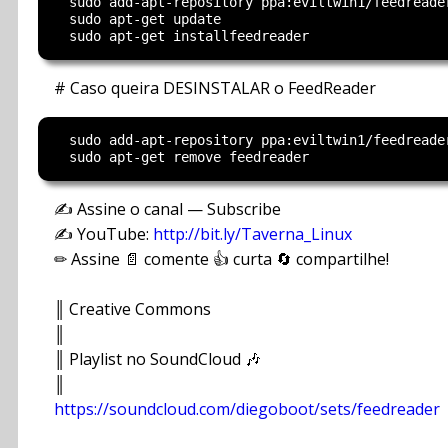
  sudo add-apt-repository ppa:eviltwin1/feedreader
  sudo apt-get update

# Caso queira DESINSTALAR o FeedReader
  sudo add-apt-repository ppa:eviltwin1/feedreader
✍ Assine o canal — Subscribe
✍ YouTube:
http://bit.ly/Taverna_Linux
✏ Assine 📄 comente 👍 curta 🔄 compartilhe!
║ Creative Commons
║
║ Playlist no SoundCloud 🎶
║
https://soundcloud.com/diegoboot/sets/feedreader