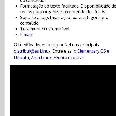
do conteúdo
Formatação do texto facilitada. Disponibilidade de
temas para organizar o conteúdo dos feeds
Suporte a tags [marcação] para categorizar o
conteúdo
Totalmente customizável
E mais
O FeedReader está disponível nas principais
distribuições Linux
. Entre elas, o
Elementary OS e
Ubuntu
,
Arch Linux
,
Fedora
e
outras
.