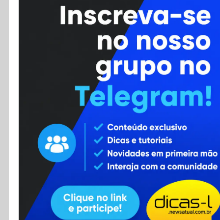
Cursos
Enviar Dica
F.A.Q
Cadastro
Contato
RSS