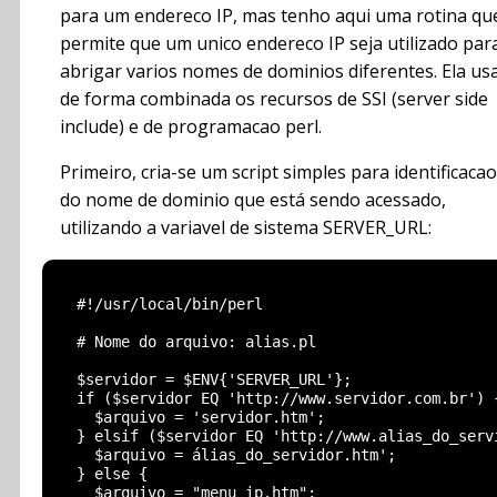
para um endereco IP, mas tenho aqui uma rotina qu
permite que um unico endereco IP seja utilizado par
abrigar varios nomes de dominios diferentes. Ela us
de forma combinada os recursos de SSI (server side
include) e de programacao perl.
Primeiro, cria-se um script simples para identificacao
do nome de dominio que está sendo acessado,
utilizando a variavel de sistema SERVER_URL:
  #!/usr/local/bin/perl

  # Nome do arquivo: alias.pl

  $servidor = $ENV{'SERVER_URL'};

  if ($servidor EQ 'http://www.servidor.com.br') {
    $arquivo = 'servidor.htm';

  } elsif ($servidor EQ 'http://www.alias_do_servi
    $arquivo = álias_do_servidor.htm';

  } else {

    $arquivo = "menu_ip.htm";
