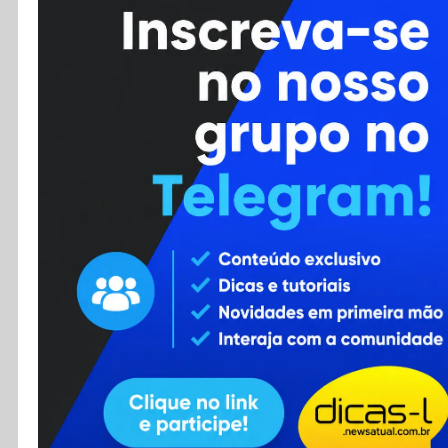
Cursos
Enviar Dica
F.A.Q
Cadastro
Contato
RSS